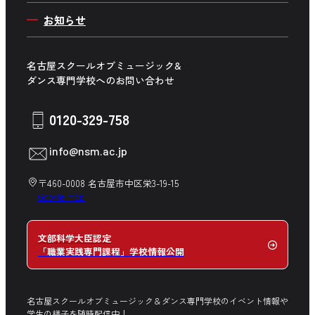
留学生の方へ
舞台制作ワールド
キャンパス周辺マップ
お知らせ
社会人入学について
講師紹介
保護者の方へ
学生生活サポート
学費について
高校の先生方へ
名古屋スクールオブミュージック&
募集学科・専攻一覧
ダンス専門学校へのお問い合わせ
企業の方へ
卒業生の方へ
0120-329-758
在校生の方へ
info@nsm.ac.jp
中学生の方へ
〒460-0008 名古屋市中区栄3-19-15
Google map
文部科学大臣認定
「職業実践専門課程」学校情報公開
名古屋スクールオブミュージック＆ダンス専門学校のイベント情報や
学生の様子を随時配信中！