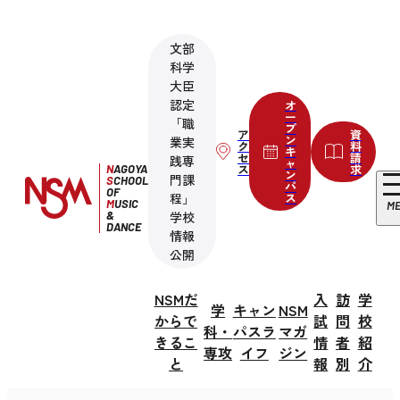
文部
科学
大臣
認定
オ
ー
「職
プ
ア
資
ン
業実
ク
料
キ
セ
請
践専
ャ
ス
求
N
AGOYA
ン
門課
S
CHOOL
パ
OF
程」
ス
M
USIC
M
&
学校
DANCE
情報
公開
NSMだ
入
訪
学
学
キャン
NSM
からで
試
問
校
科・
パスラ
マガ
きるこ
情
者
紹
専攻
イフ
ジン
と
報
別
介