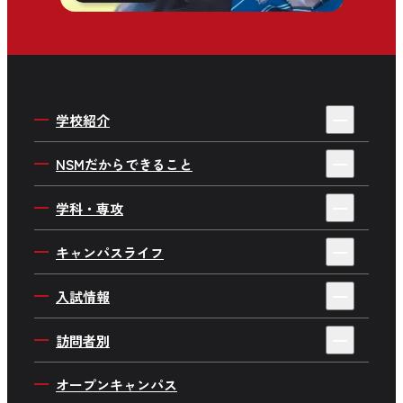
学校紹介
4年制・3年制を選ぶ理由
NSMだからできること
私たちの目指す人材育成
デビューサポートシステム
学科・専攻
学校概要・情報公開
就職サポート
ミュージシャンワールド
キャンパスライフ
施設・設備紹介
デビューストーリー・就職実績
音楽制作ワールド
キャンパスイベント
アクセス
入試情報
企業プロジェクト
ダンスワールド
在校生インタビュー
よくあるご質問
AO入学について
Wメジャーカリキュラム
訪問者別
俳優・ 声優ワールド
在校生のリアルを大調査
採用情報
一般入学について
海外で学ぼう
高校生の方へ
音楽企画ワールド
オープンキャンパス
在校生の日常
推薦入学について
社会貢献プロジェクト