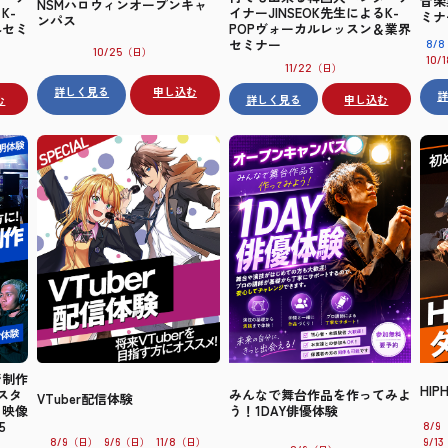
音楽
NSMハロウィンオープンキャ
K-
イナーJINSEOK先生によるK-
ミナ
ンパス
界セミ
POPヴォーカルレッスン＆業界
セミナー
8/8
（日）
10/25
10/1
（日）
11/22
詳しく見る
申し込む
む
詳しく見る
申し込む
ジ制作
HI
スタ
みんなで舞台作品を作ってみよ
VTuber配信体験
・映像
う！1DAY俳優体験
5
8/9
（日）
（日）
（日）
8/9
9/6
11/8
9/13