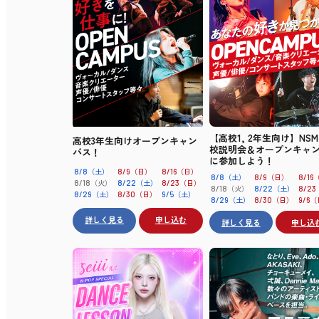
【高校1, 2年生向け】NS
高校3年生向けオープンキャン
校説明会＆オープンキャ
パス！
に参加しよう！
（土）
（日）
（日）
8/8
8/9
8/16
（土）
（日）
8/8
8/9
8/16
（火）
（土）
（日）
8/18
8/22
8/23
（火）
（土）
8/18
8/22
8/23
（土）
（日）
（土）
8/29
8/30
9/5
（土）
（日）
（
8/29
8/30
9/6
詳しく見る
申し込む
詳しく見る
申し込