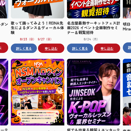
歌って踊ってみよう！REINA先
名古屋最熱サーキットフェス計
ルダン
明日へ
生によるダンス＆ヴォーカル体
画2026 イベント企画制作セミ
Mir
験
ナー＆観覧招待
（日）
（日）
（月）
8/23
9/27
8/24
む
詳しく見る
申し込む
詳しく見る
申し込む
ターテ
何でも出来る韓国人エンターテ