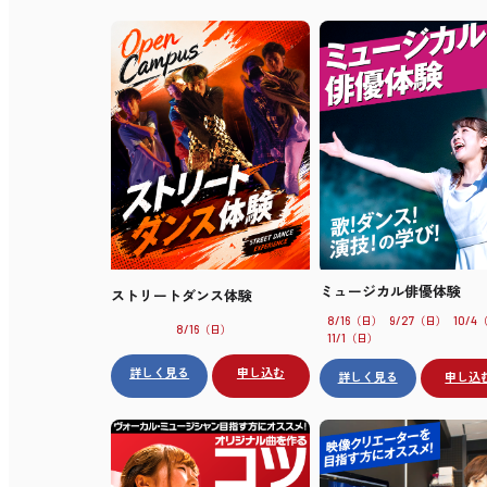
ミュージカル俳優体験
ストリートダンス体験
（日）
（日）
8/16
9/27
10/4
（日）
8/16
（日）
11/1
詳しく見る
申し込む
詳しく見る
申し込