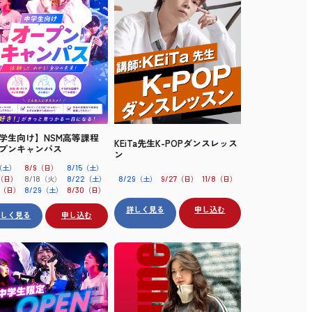
学生向け】NSM高等課程
KEiTa先生K-POPダンスレッス
プンキャンパス
ン
（土）
（日）
（土）
8/9
8/15
（日）
（火）
（土）
（土）
（日）
（日）
8/18
8/22
8/29
9/27
11/8
（日）
（土）
（日）
8/29
8/30
詳しく見る
申し込む
詳しく見る
申し込む