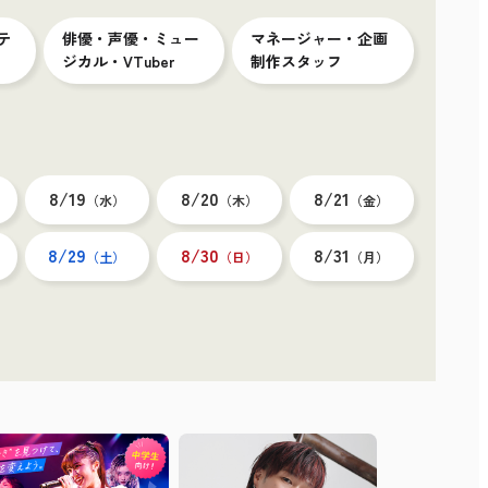
テ
俳優・声優・ミュー
マネージャー・企画
ジカル・VTuber
制作スタッフ
8/19
8/20
8/21
（水）
（木）
（金）
8/29
8/30
8/31
（土）
（日）
（月）