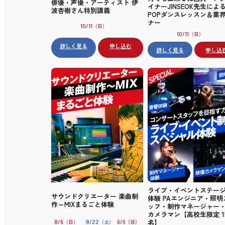
俳優・声優・アーティスト 伊
イナーJINSEOK先生による
波杏樹さん特別講義
POPダンスレッスン＆業
ナー
（日）
10/11
（日）
10/11
詳しく見る
申し込む
詳しく見る
申し込
ライブ・イベントステー
サウンドクリエーター 楽曲制
体験 PAエンジニア・照明
作～MIXまるごと体験
ッフ・制作マネージャー
カメラマン【高校生限定 1
名】
（日）
（土）
（日）
8/9
8/22
9/6