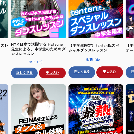
NY×日本で活躍する Hatsune
【中
ースレ
【中学生限定】tenten氏スペ
先生による、中学生のためのダ
オー
シャルダンスレッスン
ンスレッスン
（土）
8/15
（土）
8/15
詳しく見る
申し込む
詳しく見る
申し込む