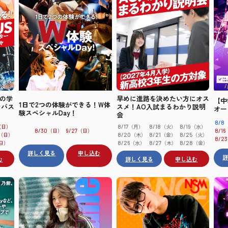
早めに進路を決めたい方にオス
Mの学
【中
1日で2つの体験ができる！W体
スメ！AO入試まるわかり説明
ンパス
オー
験スペシャルDay！
会
8/8
（月）
（火）
（水）
（日）
8/17
8/18
8/19
（日）
（日）
8/30
9/27
8/16
（木）
（金）
（火）
（日）
8/20
8/21
8/25
8/23
（水）
（木）
（金）
日）
8/26
8/27
8/28
詳しく見る
申し込む
詳しく見る
申し込む
む