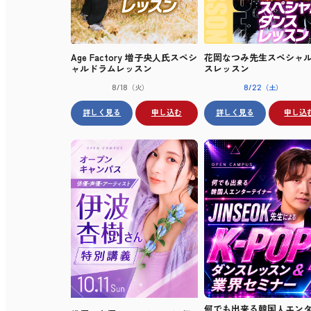
Age Factory 増子央人氏スペシ
花岡なつみ先生スペシャ
ャルドラムレッスン
スレッスン
（火）
（土）
8/18
8/22
詳しく見る
申し込む
詳しく見る
申し込
何でも出来る韓国人エン