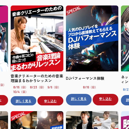
音楽クリエーターのための音楽
ネッ
DJパフォーマンス体験
理論まるわかりレッスン
ィン
（日）
（日）
（日）
（日）
（日）
8/16
8/23
9/6
8/16
8/2
（日）
10/4
詳しく見る
申し込む
む
詳しく見る
申し込む