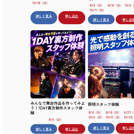
（日）
10/18
（日）
（日）
8/9
8/16
10/4
（日）
10/11
詳しく見る
申し込む
詳しく見る
申し込
みんなで舞台作品を作ってみよ
照明スタッフ体験
う！1DAY裏方制作スタッフ体
験
（日）
（日）
（
8/9
8/16
9/27
（日）
（日）
10/4
10/11
10/25
（日）
8/9
詳しく見る
申し込
詳しく見る
申し込む