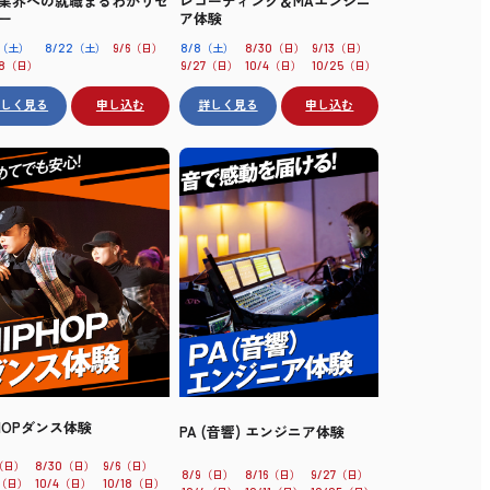
業界への就職まるわかりセ
レコーディング＆MAエンジニ
ー
ア体験
（土）
（土）
（日）
（土）
（日）
（日）
8/22
9/6
8/8
8/30
9/13
（日）
（日）
（日）
（日）
8
9/27
10/4
10/25
詳しく見る
申し込む
詳しく見る
申し込む
PHOPダンス体験
PA (音響) エンジニア体験
（日）
（日）
（日）
8/30
9/6
（日）
（日）
（日）
8/9
8/16
9/27
（日）
（日）
（日）
10/4
10/18