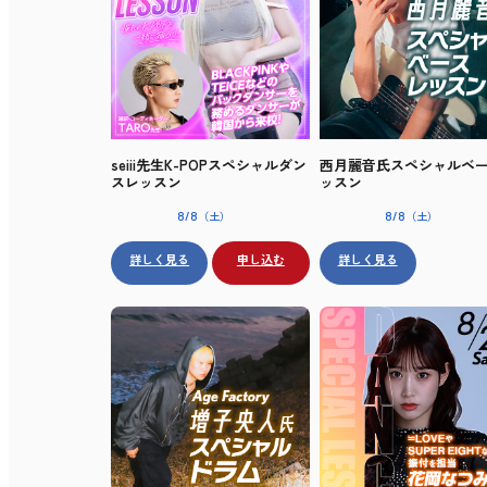
seiii先生K-POPスペシャルダン
西月麗音氏スペシャルベ
スレッスン
ッスン
（土）
（土）
8/8
8/8
詳しく見る
申し込む
詳しく見る