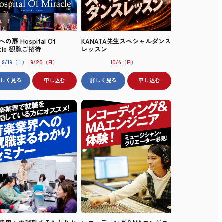
の扉 Hospital Of
KANATA先生スペシャルダンス
acle 観覧ご招待
レッスン
（土）
（日）
（日）
9/19
9/20
10/4
詳しく見る
申し込む
詳しく見る
申し込む