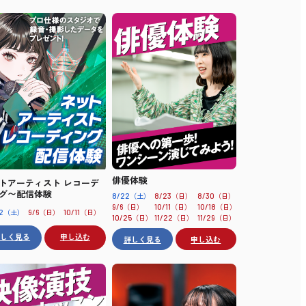
俳優体験
トアーティスト レコーデ
グ〜配信体験
（土）
（日）
（日）
8/22
8/23
8/30
（日）
（日）
（日）
9/6
10/11
10/18
（土）
（日）
（日）
2
9/6
10/11
（日）
（日）
（日）
10/25
11/22
11/29
詳しく見る
申し込む
詳しく見る
申し込む