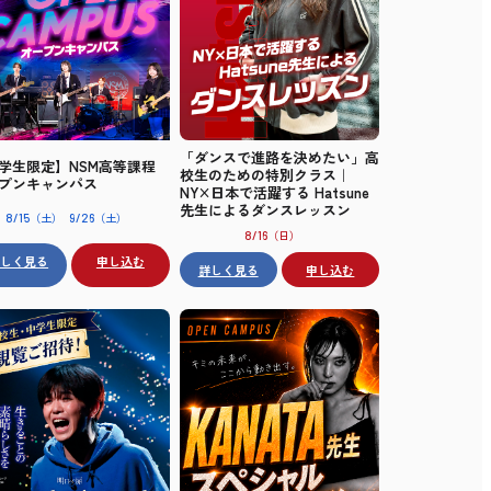
「ダンスで進路を決めたい」高
学生限定】NSM高等課程
校生のための特別クラス｜
プンキャンパス
NY×日本で活躍する Hatsune
先生によるダンスレッスン
（土）
（土）
8/15
9/26
（日）
8/16
詳しく見る
申し込む
詳しく見る
申し込む