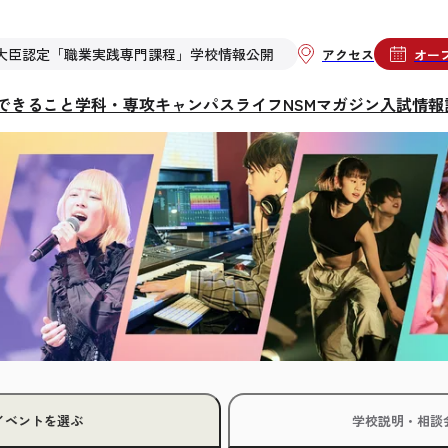
大臣認定「職業実践専門課程」学校情報公開
アクセス
オー
らできること
学科・専攻
キャンパスライフ
NSMマガジン
入試情報
イベントを選ぶ
学校説明・相談