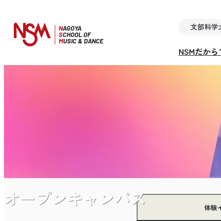
文部科学
N
AGOYA
S
CHOOL OF
M
USIC & DANCE
NSMだか
オープンキャンパス
体験