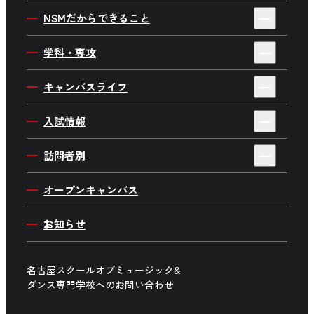
4年制・3年制を選ぶ理由
NSMだからできること
私たちの目指す人材育成
デビューサポートシステム
学科・専攻
学校概要・情報公開
就職サポート
ミュージシャンワールド
キャンパスライフ
施設・設備紹介
デビューストーリー・就職実績
音楽制作ワールド
キャンパスイベント
アクセス
入試情報
企業プロジェクト
ダンスワールド
在校生インタビュー
よくあるご質問
AO入学について
Wメジャーカリキュラム
訪問者別
俳優・ 声優ワールド
在校生のリアルを大調査
採用情報
一般入学について
海外で学ぼう
高校生の方へ
音楽企画ワールド
オープンキャンパス
在校生の日常
推薦入学について
社会貢献プロジェクト
留学生の方へ
舞台制作ワールド
キャンパス周辺マップ
お知らせ
社会人入学について
講師紹介
保護者の方へ
学生生活サポート
学費について
高校の先生方へ
名古屋スクールオブミュージック&
募集学科・専攻一覧
ダンス専門学校へのお問い合わせ
企業の方へ