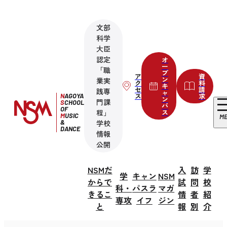
文部
科学
大臣
認定
オ
ー
「職
プ
ア
資
ン
業実
ク
料
キ
セ
請
践専
ャ
ス
求
N
AGOYA
ン
門課
S
CHOOL
パ
OF
程」
ス
M
USIC
M
&
学校
DANCE
情報
公開
NSMだ
入
訪
学
学
キャン
NSM
からで
試
問
校
科・
パスラ
マガ
きるこ
情
者
紹
専攻
イフ
ジン
と
報
別
介