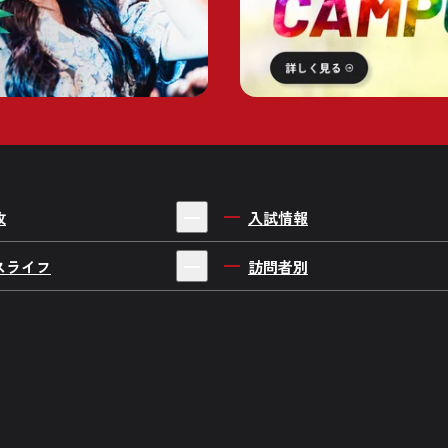
攻
入試情報
シャンワールド
AO入学について
スライフ
訪問者別
ワールド
一般入学について
スイベント
高校生の方へ
ールド
推薦入学について
ンタビュー
留学生の方へ
優ワールド
社会人入学について
リアルを大調査
保護者の方へ
ワールド
学費について
日常
高校の先生方へ
ワールド
募集学科・専攻一覧