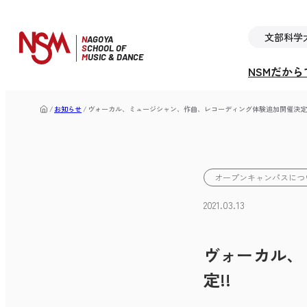
文部科学
N
AGOYA
S
CHOOL OF
M
USIC & DANCE
NSMだか
お知らせ
ヴォーカル、ミュージシャン、作曲、レコーディング体験追加開催決定!
オープンキャンパスにつ
2021.03.13
ヴォーカル、
定!!