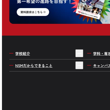
学校紹介
学科・専
4年制・3年制を選ぶ理由
ミュージ
NSMだからできること
キャンパ
私たちの目指す人材育成
音楽制作
デビューサポートシステム
キャンパ
学校概要・情報公開
ダンスワ
就職サポート
在校生イ
施設・設備紹介
俳優・ 声
デビューストーリー・就職実績
在校生の
アクセス
音楽企画
企業プロジェクト
在校生の
よくあるご質問
舞台制作