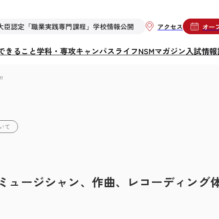
大臣認定「職業実践専門課程」学校情報公開
アクセス
オー
らできること
学科・専攻
キャンパスライフ
NSMマガジン
入試情報
!
いて
ミュージシャン、作曲、レコーディング