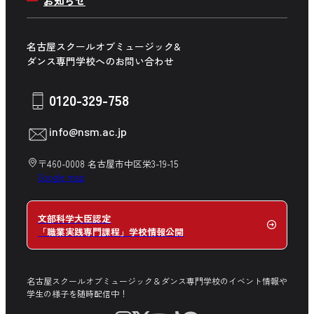
お知らせ
社会人入学について
講師紹介
保護者の方へ
学生生活サポート
学費について
高校の先生方へ
名古屋スクールオブミュージック&
募集学科・専攻一覧
ダンス専門学校へのお問い合わせ
企業の方へ
卒業生の方へ
0120-329-758
在校生の方へ
info@nsm.ac.jp
中学生の方へ
〒460-0008 名古屋市中区栄3-19-15
Google map
文部科学大臣認定
「職業実践専門課程」学校情報公開
名古屋スクールオブミュージック＆ダンス専門学校のイベント情報や
学生の様子を随時配信中！