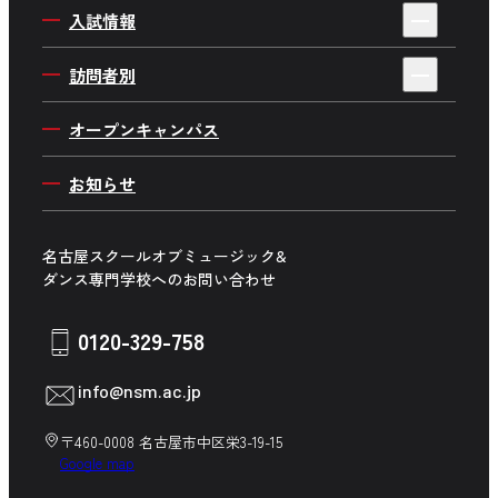
音楽制作ワールド
キャンパスイベント
アクセス
入試情報
企業プロジェクト
ダンスワールド
在校生インタビュー
よくあるご質問
AO入学について
Wメジャーカリキュラム
訪問者別
俳優・ 声優ワールド
在校生のリアルを大調査
採用情報
一般入学について
海外で学ぼう
高校生の方へ
音楽企画ワールド
オープンキャンパス
在校生の日常
推薦入学について
社会貢献プロジェクト
留学生の方へ
舞台制作ワールド
キャンパス周辺マップ
お知らせ
社会人入学について
講師紹介
保護者の方へ
学生生活サポート
学費について
高校の先生方へ
名古屋スクールオブミュージック&
募集学科・専攻一覧
ダンス専門学校へのお問い合わせ
企業の方へ
卒業生の方へ
0120-329-758
在校生の方へ
info@nsm.ac.jp
中学生の方へ
〒460-0008 名古屋市中区栄3-19-15
Google map