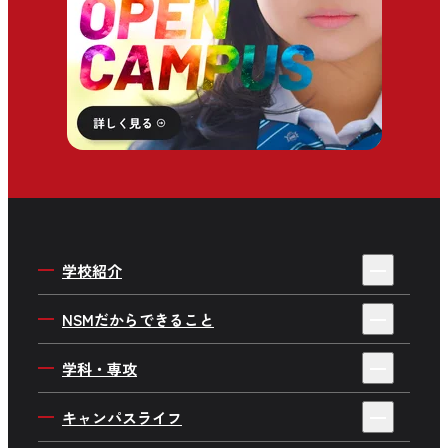
学校紹介
4年制・3年制を選ぶ理由
NSMだからできること
私たちの目指す人材育成
デビューサポートシステム
学科・専攻
学校概要・情報公開
就職サポート
ミュージシャンワールド
キャンパスライフ
施設・設備紹介
デビューストーリー・就職実績