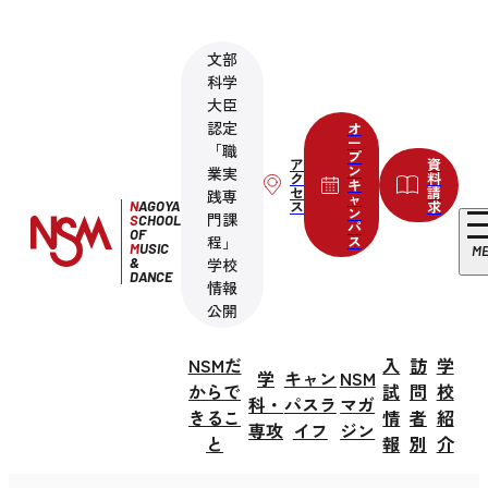
文部
科学
大臣
認定
オ
ー
「職
プ
ア
資
ン
業実
ク
料
キ
セ
請
践専
ャ
ス
求
N
AGOYA
ン
門課
S
CHOOL
パ
OF
程」
ス
M
USIC
M
&
学校
DANCE
情報
公開
NSMだ
入
訪
学
学
キャン
NSM
からで
試
問
校
科・
パスラ
マガ
きるこ
情
者
紹
専攻
イフ
ジン
と
報
別
介