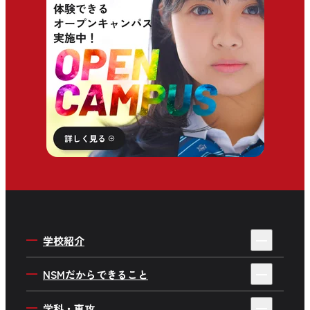
学校紹介
4年制・3年制を選ぶ理由
NSMだからできること
私たちの目指す人材育成
デビューサポートシステム
学科・専攻