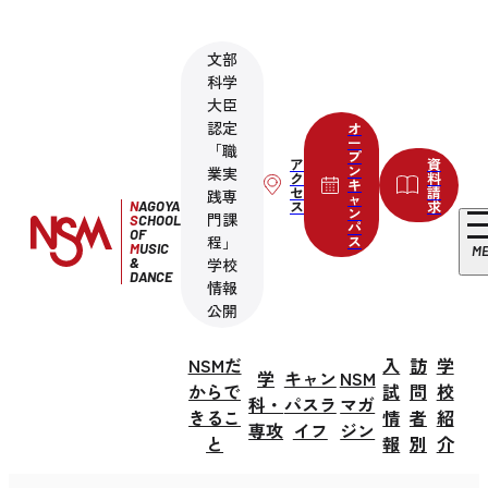
文部
科学
大臣
認定
オ
ー
「職
プ
ア
資
ン
業実
ク
料
キ
セ
請
践専
ャ
ス
求
N
AGOYA
ン
門課
S
CHOOL
パ
OF
程」
ス
M
USIC
M
&
学校
DANCE
情報
公開
NSMだ
入
訪
学
学
キャン
NSM
からで
試
問
校
科・
パスラ
マガ
きるこ
情
者
紹
専攻
イフ
ジン
と
報
別
介