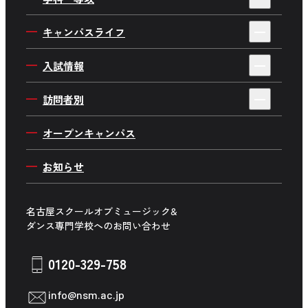
学校概要・情報公開
就職サポート
ミュージシャンワールド
キャンパスライフ
施設・設備紹介
デビューストーリー・就職実績
音楽制作ワールド
キャンパスイベント
アクセス
入試情報
企業プロジェクト
ダンスワールド
在校生インタビュー
よくあるご質問
AO入学について
Wメジャーカリキュラム
訪問者別
俳優・ 声優ワールド
在校生のリアルを大調査
採用情報
一般入学について
海外で学ぼう
高校生の方へ
音楽企画ワールド
オープンキャンパス
在校生の日常
推薦入学について
社会貢献プロジェクト
留学生の方へ
舞台制作ワールド
キャンパス周辺マップ
お知らせ
社会人入学について
講師紹介
保護者の方へ
学生生活サポート
学費について
高校の先生方へ
名古屋スクールオブミュージック&
募集学科・専攻一覧
ダンス専門学校へのお問い合わせ
企業の方へ
卒業生の方へ
0120-329-758
在校生の方へ
info@nsm.ac.jp
中学生の方へ