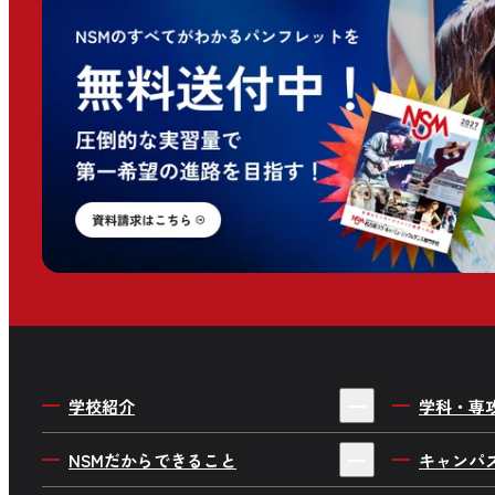
学校紹介
学科・専
4年制・3年制を選ぶ理由
ミュージ
NSMだからできること
キャンパ
私たちの目指す人材育成
音楽制作