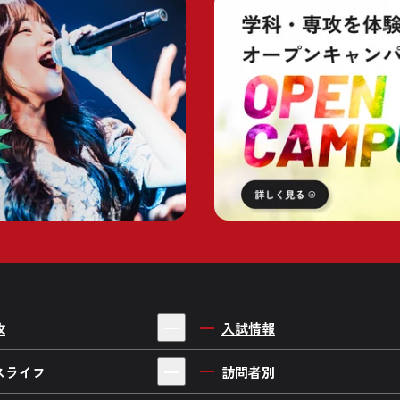
攻
入試情報
シャンワールド
AO入学について
スライフ
訪問者別
ワールド
一般入学について