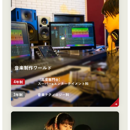
音楽制作ワールド
［高度専門士］
4
年制
スーパーeエンターテイメント科
3
音楽テクノロジー科
年制