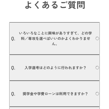
よくあるご質問
いろいろなことに興味がありすぎて、どの学
Q.
科／専攻を選べばいいのかよくわかりませ
ん。
たくさんのことに興味があるということは、あなたの可能
A.
性がそれだけたくさんあるということです。本校で行って
Q.
入学選考はどのように行われますか？
いる「学校説明会」や「体験入学」などに参加いただき、
いくつかの体験授業を受けていただいた上で入学を決める
方もいます。また、入学後に学科や専攻を変更することも
可能です。進路選びの参考にしていただくためにも、ぜひ
出願方法はAO入試／高等学校推薦／一般入試（専願・併
一度、体験入学にご参加ください。
A.
願）／指定校推薦／社会人入試がありますが、どの方法で
Q.
奨学金や学費ローンは利用できますか？
も、面接選考と書類選考で平等に合否判定を行います。調
専攻の詳細についてはこちら
査書や評定平均値で合否を決めるのではなく、みなさんの
「やる気」や「目的意識」を大切にしています。