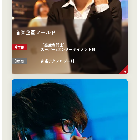
音楽企画ワールド
［高度専門士］
4
年制
スーパーeエンターテイメント科
3
音楽テクノロジー科
年制