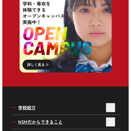
学校紹介
4年制・3年制を選ぶ理由
NSMだからできること
私たちの目指す人材育成