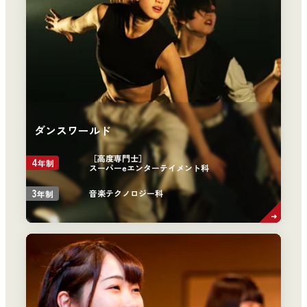
ダンスワールド
［高度専門士］
4
年制
スーパーeエンターテイメント科
3
音楽テクノロジー科
年制