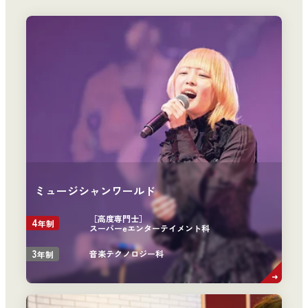
ミュージシャンワールド
［高度専門士］
4
年制
スーパーeエンターテイメント科
3
音楽テクノロジー科
年制