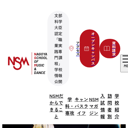
文部
科学
大臣
認定
オ
ー
「職
プ
ア
資
ン
業実
ク
料
キ
セ
請
践専
ャ
ス
求
N
AGOYA
ン
門課
S
CHOOL
パ
OF
程」
ス
M
USIC
M
&
学校
DANCE
情報
公開
NSMだ
入
訪
学
学
キャン
NSM
からで
試
問
校
科・
パスラ
マガ
きるこ
情
者
紹
専攻
イフ
ジン
と
報
別
介