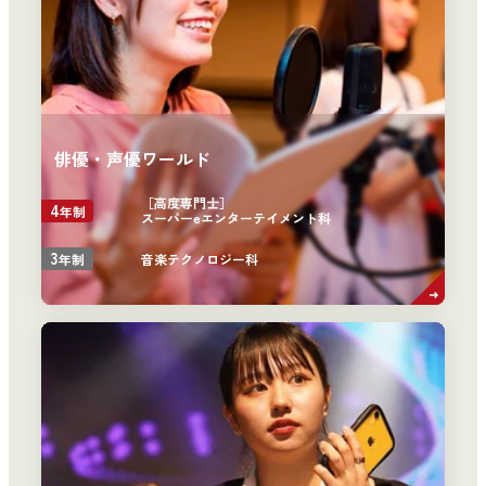
俳優・声優ワールド
［高度専門士］
4
年制
スーパーeエンターテイメント科
3
音楽テクノロジー科
年制