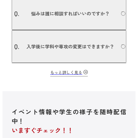
利用可能です。本校は愛知県の認可を受けた学校法人の専
募集要項についての詳細はこちら
A.
修学校のため、国の教育ローン 日本政策金融公庫（旧 国民
Q.
悩みは誰に相談すればいいのですか？
生活金融公庫）の適用を受けることができます。また、日
本学生支援機構の奨学金や、銀行など金融機関との提携に
よる各種教育ローン、民間団体等の奨学金の利用も可能で
す。詳しくは入学事務局にお問い合わせください。
本校では担任・副担任制を敷いているので、授業のことや
A.
進路のことはもちろん、プライベートな悩みなど、担任の
Q.
入学後に学科や専攻の変更はできますか？
先生が相談に乗ります。担任やご両親、友人にも相談でき
ない悩みや問題があれば、スチューデントサービスセンタ
ー（SSC）にご相談いただけます。
入学後に、他の学科・他の専攻に変更する場合は、担任と
もっと詳しく見る
A.
相談し今後の目的に沿って進路変更できる、「進路変更プ
ログラム」を用意しています。NSM内の学科・専攻変更は
もちろん、全国79校の滋慶学園グループ内のグループ校へ
の転校も可能です。
イベント情報や学生の様子を随時配信
中！
いますぐチェック！！