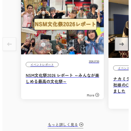
2026.07.30
イベントレポート
イベント
NSM文化祭2026 レポート ～みんなが楽
ナカミラ
しめる最高の文化祭～
社様のC
ました
More
もっと詳しく見る