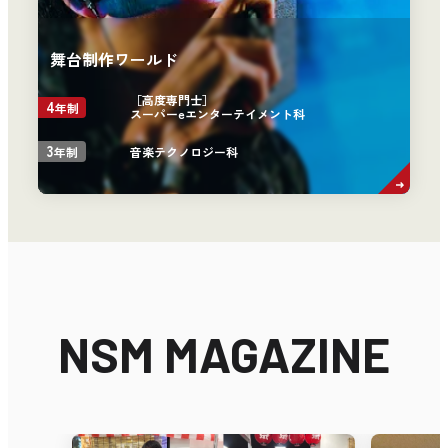
舞台制作ワールド
［高度専門士］
4
年制
スーパーeエンターテイメント科
3
音楽テクノロジー科
年制
NSM MAGAZINE