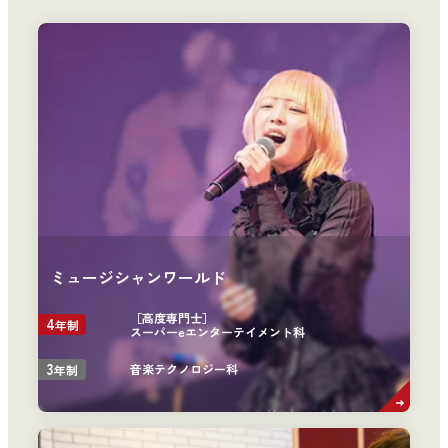
ミュージシャンワールド
［高度専門士］
4
年制
スーパーeエンターテイメント科
3
音楽テクノロジー科
年制