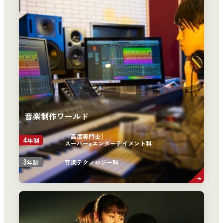
音楽制作ワールド
［高度専門士］
4
年制
スーパーeエンターテイメント科
3
音楽テクノロジー科
年制