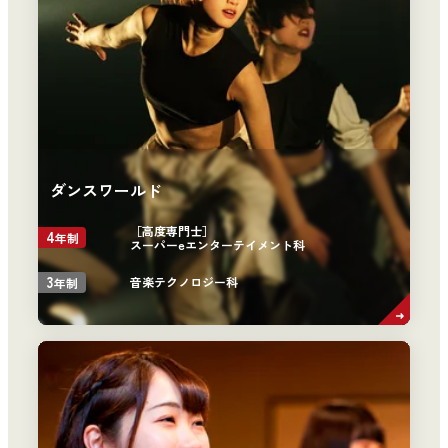
ダンスワールド
［高度専門士］
4
年制
スーパーeエンターテイメント科
3
音楽テクノロジー科
年制