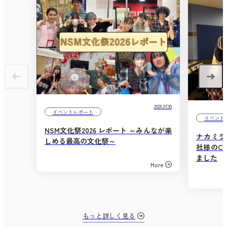
2026.07.30
イベントレポート
イベント
NSM文化祭2026 レポート ～みんなが楽
ナカミラ
しめる最高の文化祭～
社様のC
ました
More
もっと詳しく見る