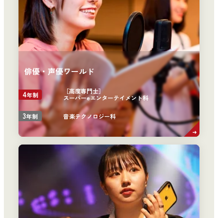
俳優・声優ワールド
［高度専門士］
4
年制
スーパーeエンターテイメント科
3
音楽テクノロジー科
年制