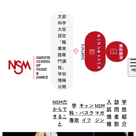
文部
科学
大臣
認定
オ
ー
「職
プ
ア
資
ン
業実
ク
料
キ
セ
請
践専
ャ
ス
求
N
AGOYA
ン
門課
S
CHOOL
パ
OF
程」
ス
M
USIC
M
&
学校
DANCE
情報
公開
NSMだ
入
訪
学
学
キャン
NSM
からで
試
問
校
科・
パスラ
マガ
きるこ
情
者
紹
専攻
イフ
ジン
と
報
別
介