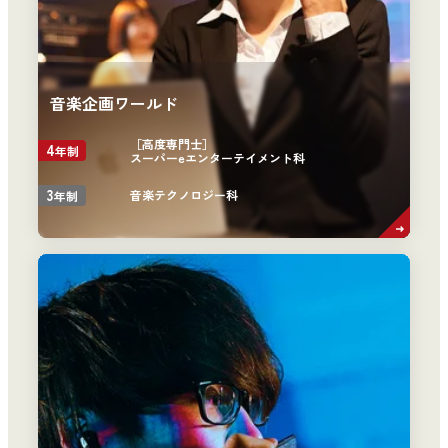
音楽企画ワールド
［高度専門士］
4
年制
スーパーeエンターテイメント科
3
音楽テクノロジー科
年制