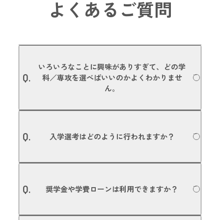
よくあるご質問
いろいろなことに興味がありすぎて、どの学
Q.
科／専攻を選べばいいのかよくわかりませ
ん。
たくさんのことに興味があるということは、あなたの可能
A.
性がそれだけたくさんあるということです。本校で行って
Q.
入学選考はどのように行われますか？
いる「学校説明会」や「体験入学」などに参加いただき、
いくつかの体験授業を受けていただいた上で入学を決める
方もいます。また、入学後に学科や専攻を変更することも
可能です。進路選びの参考にしていただくためにも、ぜひ
出願方法はAO入試／高等学校推薦／一般入試（専願・併
一度、体験入学にご参加ください。
A.
願）／指定校推薦／社会人入試がありますが、どの方法で
Q.
奨学金や学費ローンは利用できますか？
も、面接選考と書類選考で平等に合否判定を行います。調
専攻の詳細についてはこちら
査書や評定平均値で合否を決めるのではなく、みなさんの
「やる気」や「目的意識」を大切にしています。