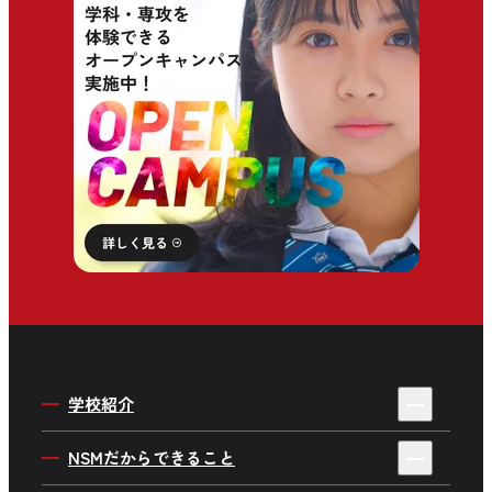
学校紹介
4年制・3年制を選ぶ理由
NSMだからできること
私たちの目指す人材育成