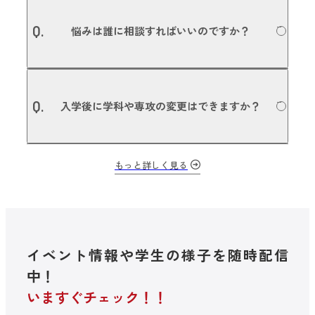
利用可能です。本校は愛知県の認可を受けた学校法人の専
募集要項についての詳細はこちら
A.
修学校のため、国の教育ローン 日本政策金融公庫（旧 国民
Q.
悩みは誰に相談すればいいのですか？
生活金融公庫）の適用を受けることができます。また、日
本学生支援機構の奨学金や、銀行など金融機関との提携に
よる各種教育ローン、民間団体等の奨学金の利用も可能で
す。詳しくは入学事務局にお問い合わせください。
本校では担任・副担任制を敷いているので、授業のことや
A.
進路のことはもちろん、プライベートな悩みなど、担任の
Q.
入学後に学科や専攻の変更はできますか？
先生が相談に乗ります。担任やご両親、友人にも相談でき
ない悩みや問題があれば、スチューデントサービスセンタ
ー（SSC）にご相談いただけます。
入学後に、他の学科・他の専攻に変更する場合は、担任と
もっと詳しく見る
A.
相談し今後の目的に沿って進路変更できる、「進路変更プ
ログラム」を用意しています。NSM内の学科・専攻変更は
もちろん、全国79校の滋慶学園グループ内のグループ校へ
の転校も可能です。
イベント情報や学生の様子を随時配信
中！
いますぐチェック！！