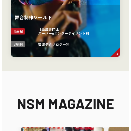
舞台制作ワールド
［高度専門士］
4
年制
スーパーeエンターテイメント科
3
音楽テクノロジー科
年制
NSM MAGAZINE