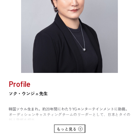
Profile
ソク・ウンジェ先生
韓国ソウル生まれ。約20年間にわたりYGエンターテインメントに勤務。
オーディションキャスティングチームのリーダーとして、日本とタイの
新人発掘を担当。
ボーイズグループ「TREASURE」のヨシ、アサヒ、ハルトやガールズグ
もっと見る
ループ「BABYMONSTER」のルカ、アサは直接発掘しデビューまで繋げ
た実績を持つ。