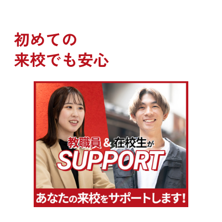
韓国語と日本語の通訳・翻訳業務、マネジメント、新人開発、デザイン
業務にも従事し、エンターテインメント業界全般に関する知識を深め
る。
初めての
YGでの経歴
2004年にウェブデザイナーとしてYGに入社
来校でも安心
2007年にはYG JAPANで「BIGBANG」のMDデザインや「SE7EN」、
「GUMMY」、「EPIK HIGH」のマネジメントも兼任。
2013年からは新人発掘および育成業務を兼任。
2018年には「YG宝石箱」で日本の練習生と共に渡韓し、番組のサポート
を担当。
2019年以降はYG本社で新人発掘を継続。
CLOSE