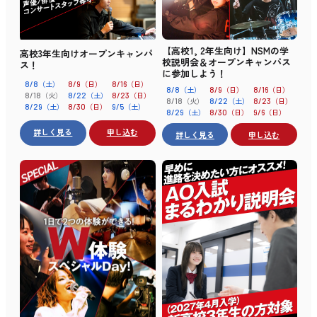
【高校1, 2年生向け】NSMの学
高校3年生向けオープンキャンパ
校説明会＆オープンキャンパス
ス！
に参加しよう！
（土）
（日）
（日）
8/8
8/9
8/16
（土）
（日）
（日）
8/8
8/9
8/16
（火）
（土）
（日）
8/18
8/22
8/23
（火）
（土）
（日）
8/18
8/22
8/23
（土）
（日）
（土）
8/29
8/30
9/5
（土）
（日）
（日）
8/29
8/30
9/6
詳しく見る
申し込む
詳しく見る
申し込む