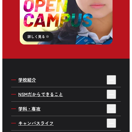
学校紹介
4年制・3年制を選ぶ理由
NSMだからできること
私たちの目指す人材育成
デビューサポートシステム
学科・専攻
学校概要・情報公開
就職サポート
ミュージシャンワールド
キャンパスライフ
施設・設備紹介
デビューストーリー・就職実績