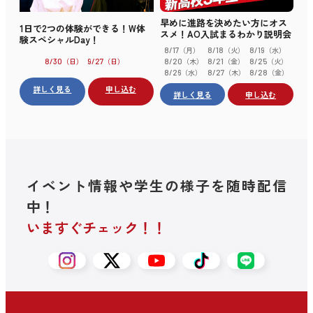
早めに進路を決めたい方にオス
1日で2つの体験ができる！W体
スメ！AO入試まるわかり説明会
験スペシャルDay！
（月）
（火）
（水）
8/17
8/18
8/19
（木）
（金）
（火）
（日）
（日）
8/20
8/21
8/25
8/30
9/27
（水）
（木）
（金）
8/26
8/27
8/28
詳しく見る
申し込む
詳しく見る
申し込む
イベント情報や学生の様子を随時配信
中！
いますぐチェック！！