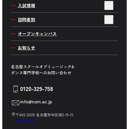
音楽制作ワールド
キャンパスイベント
アクセス
入試情報
企業プロジェクト
ダンスワールド
在校生インタビュー
よくあるご質問
AO入学について
Wメジャーカリキュラム
訪問者別
俳優・ 声優ワールド
在校生のリアルを大調査
採用情報
一般入学について
海外で学ぼう
高校生の方へ
音楽企画ワールド
オープンキャンパス
在校生の日常
推薦入学について
社会貢献プロジェクト
留学生の方へ
舞台制作ワールド
キャンパス周辺マップ
お知らせ
社会人入学について
講師紹介
保護者の方へ
学生生活サポート
学費について
高校の先生方へ
名古屋スクールオブミュージック&
募集学科・専攻一覧
ダンス専門学校へのお問い合わせ
企業の方へ
卒業生の方へ
0120-329-758
在校生の方へ
info@nsm.ac.jp
中学生の方へ
〒460-0008 名古屋市中区栄3-19-15
Google map