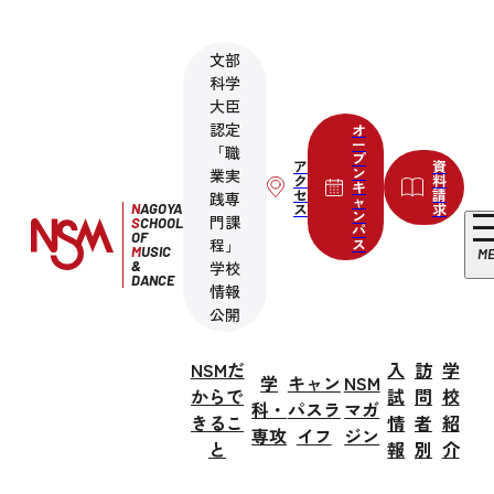
文部
科学
大臣
認定
オ
ー
「職
プ
ア
資
ン
業実
ク
料
キ
セ
請
践専
ャ
ス
求
N
AGOYA
ン
門課
S
CHOOL
パ
OF
程」
ス
M
USIC
M
&
学校
DANCE
情報
公開
NSMだ
入
訪
学
学
キャン
NSM
からで
試
問
校
科・
パスラ
マガ
きるこ
情
者
紹
専攻
イフ
ジン
と
報
別
介