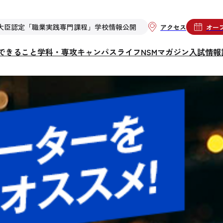
大臣認定「職業実践専門課程」学校情報公開
アクセス
オー
らできること
学科・専攻
キャンパスライフ
NSMマガジン
入試情報