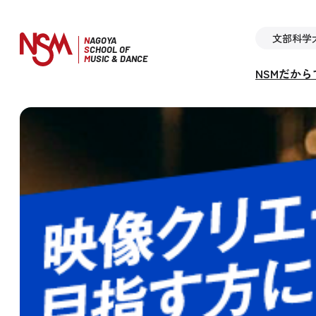
文部科学
N
AGOYA
S
CHOOL OF
M
USIC & DANCE
NSMだか