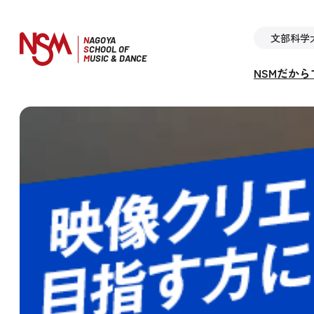
文部科学
N
AGOYA
S
CHOOL OF
M
USIC & DANCE
NSMだか