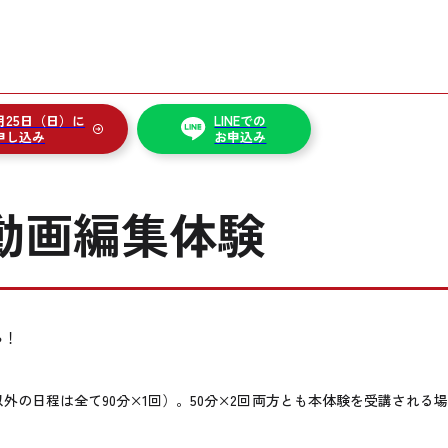
0月25日（日）に
LINEでの
申し込み
お申込み
動画編集体験
ら！
す（それ以外の日程は全て90分×1回）。50分×2回両方とも本体験を受講