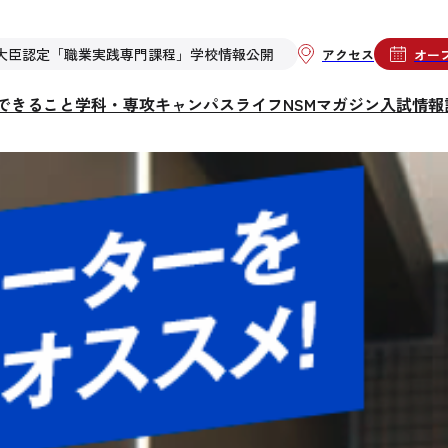
大臣認定「職業実践専門課程」学校情報公開
アクセス
オー
らできること
学科・専攻
キャンパスライフ
NSMマガジン
入試情報