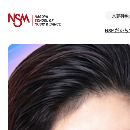
文部科学
N
AGOYA
S
CHOOL OF
M
USIC & DANCE
NSMだか