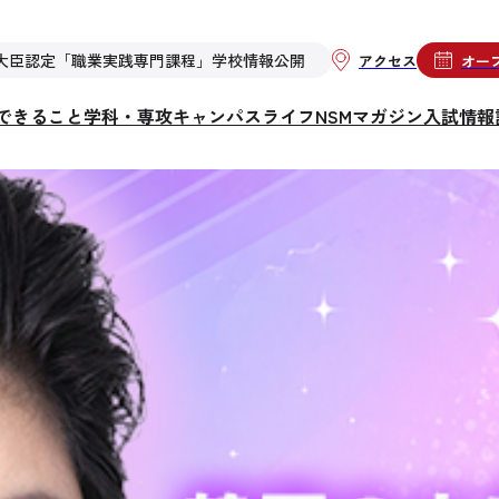
大臣認定「職業実践専門課程」学校情報公開
アクセス
オー
らできること
学科・専攻
キャンパスライフ
NSMマガジン
入試情報