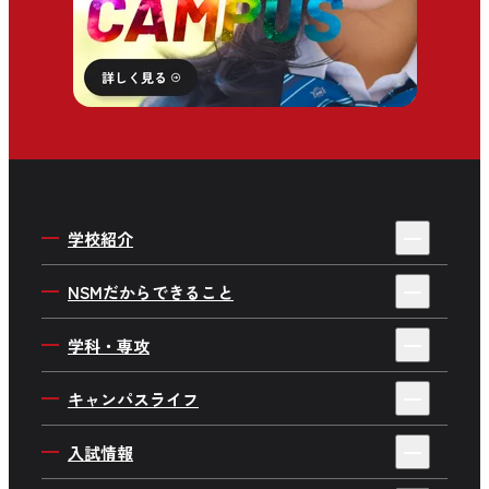
学校紹介
4年制・3年制を選ぶ理由
NSMだからできること
私たちの目指す人材育成
デビューサポートシステム
学科・専攻
学校概要・情報公開
就職サポート
ミュージシャンワールド
キャンパスライフ
施設・設備紹介
デビューストーリー・就職実績
音楽制作ワールド
キャンパスイベント
アクセス
入試情報
企業プロジェクト
ダンスワールド
在校生インタビュー
よくあるご質問