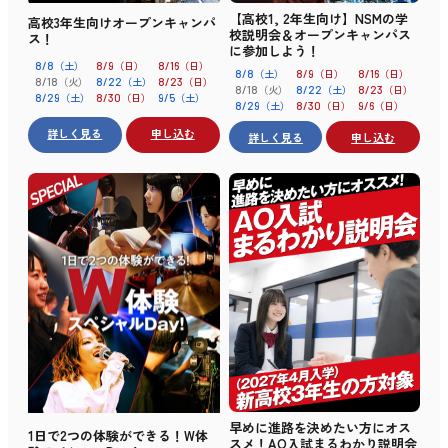
【高校1, 2年生向け】NSMの学
高校3年生向けオープンキャンパ
校説明会＆オープンキャンパス
ス！
に参加しよう！
（土）
（日）
（日）
8/8
8/9
8/16
（土）
（日）
（日）
8/8
8/9
8/16
（火）
（土）
（日）
8/18
8/22
8/23
（火）
（土）
（日）
8/18
8/22
8/23
（土）
（日）
（土）
8/29
8/30
9/5
（土）
（日）
（日）
8/29
8/30
9/6
詳しく見る
申し込む
詳しく見る
申し込む
早めに進路を決めたい方にオス
1日で2つの体験ができる！W体
スメ！AO入試まるわかり説明会