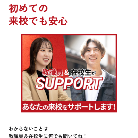
初めての
2023年1月、再びMAISONdesに参加し「アイワナムチュー feat. asmi, す
りぃ」でテレビアニメ「うる星やつら」オープニング・テーマを担当、4
月にはasmi feat. Chinozoとしてテレビアニメ「ポケットモンスター」オ
来校でも安心
ープニングテーマを担当するなど、数々のアニメでもテーマソングを担
当している。
2024年には5月にメジャー1stアルバム「リボン」をリリースし、10月に
はテレビ朝日系ドラマ「⺠王R」の主題歌を「こっち向いてほい」で担当
し、ドラマ本編にも出演。
2025年2月に公開の映画「大きな玉ねぎの下で」主題歌・挿入歌を担当
し、同作では楽曲だけではなく映画初出演も果たす。
4月よりTVアニメ「日々は過ぎれど飯うまし」オープニングテーマを担
当し、5月には全6会場でのツアー「asmi special live tour 2025“ラブレタ
ー”」を開催。7月からはTVアニメ「カッコウの許嫁Season2」オープニ
ングテーマを担当。
2026年6月からは、韓国を含む全5会場にて「asmi special live tour
2026“Lovers Weekend”」を開催予定。
CLOSE
わからないことは
教職員＆在校生に何でも聞いてね！