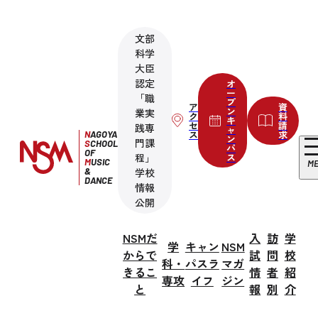
文部
科学
大臣
認定
オ
ー
「職
プ
ア
資
ン
業実
ク
料
キ
セ
請
践専
ャ
ス
求
N
AGOYA
ン
門課
S
CHOOL
パ
OF
程」
ス
M
USIC
M
&
学校
DANCE
情報
公開
NSMだ
入
訪
学
学
キャン
NSM
からで
試
問
校
科・
パスラ
マガ
きるこ
情
者
紹
専攻
イフ
ジン
と
報
別
介