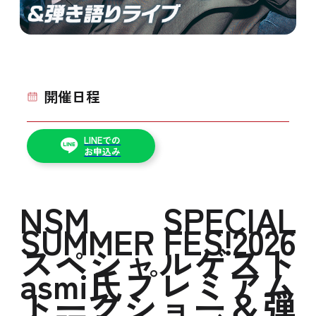
開催日程
LINEでの
お申込み
NSM SPECIAL
SUMMER FES!2026
スペシャルゲスト
asmi氏プレミアム
トークショー＆弾