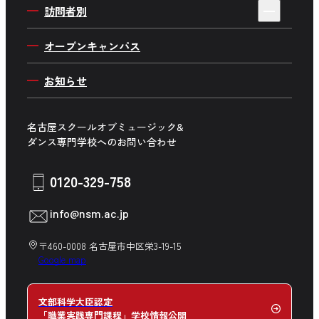
AO入学について
Wメジャーカリキュラム
訪問者別
俳優・ 声優ワールド
在校生のリアルを大調査
採用情報
一般入学について
海外で学ぼう
高校生の方へ
音楽企画ワールド
オープンキャンパス
在校生の日常
推薦入学について
社会貢献プロジェクト
留学生の方へ
舞台制作ワールド
キャンパス周辺マップ
お知らせ
社会人入学について
講師紹介
保護者の方へ
学生生活サポート
学費について
高校の先生方へ
名古屋スクールオブミュージック&
募集学科・専攻一覧
ダンス専門学校へのお問い合わせ
企業の方へ
卒業生の方へ
0120-329-758
在校生の方へ
info@nsm.ac.jp
中学生の方へ
〒460-0008 名古屋市中区栄3-19-15
Google map
文部科学大臣認定
「職業実践専門課程」学校情報公開