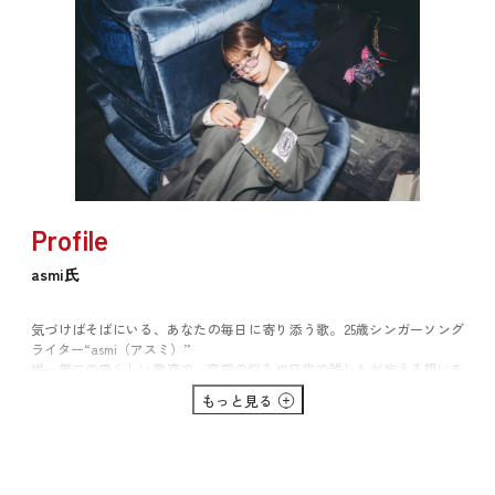
Profile
asmi氏
気づけばそばにいる、あなたの毎日に寄り添う歌。25歳シンガーソング
ライター“asmi（アスミ）”
唯一無二の愛らしい歌声で、恋愛の悩みや日常で誰しもが抱える想いを
歌う新世代のポップアイコン。
もっと見る
自身の楽曲「memory」や、TikTok流行語大賞2021「ミュージック部門
賞」を受賞した、MAISONdes「ヨワネハキ feat. 和ぬか, asmi」で大きな
バズを起こし、2022年3月にリリースした「PAKU」ではTikTok2022上半
期トレンドチャレンジ部門賞も受賞し、”SNSで最も使われる歌声”と呼
ばれた。