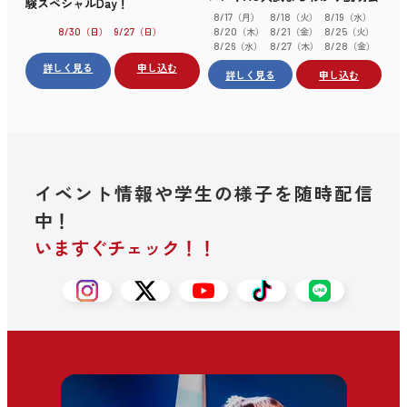
験スペシャルDay！
（月）
（火）
（水）
8/17
8/18
8/19
（木）
（金）
（火）
（日）
（日）
8/20
8/21
8/25
8/30
9/27
（水）
（木）
（金）
8/26
8/27
8/28
詳しく見る
申し込む
詳しく見る
申し込む
イベント情報や学生の様子を随時配信
中！
いますぐチェック！！