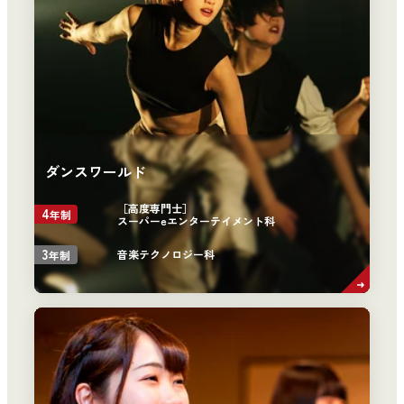
ダンスワールド
［高度専門士］
4
年制
スーパーeエンターテイメント科
3
音楽テクノロジー科
年制