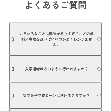
よくあるご質問
いろいろなことに興味がありすぎて、どの学
Q.
科／専攻を選べばいいのかよくわかりませ
ん。
たくさんのことに興味があるということは、あなたの可能
A.
性がそれだけたくさんあるということです。本校で行って
Q.
入学選考はどのように行われますか？
いる「学校説明会」や「体験入学」などに参加いただき、
いくつかの体験授業を受けていただいた上で入学を決める
方もいます。また、入学後に学科や専攻を変更することも
可能です。進路選びの参考にしていただくためにも、ぜひ
出願方法はAO入試／高等学校推薦／一般入試（専願・併
一度、体験入学にご参加ください。
A.
願）／指定校推薦／社会人入試がありますが、どの方法で
Q.
奨学金や学費ローンは利用できますか？
も、面接選考と書類選考で平等に合否判定を行います。調
専攻の詳細についてはこちら
査書や評定平均値で合否を決めるのではなく、みなさんの
「やる気」や「目的意識」を大切にしています。