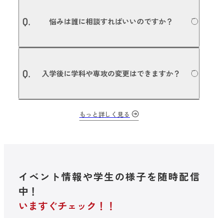
利用可能です。本校は愛知県の認可を受けた学校法人の専
募集要項についての詳細はこちら
A.
修学校のため、国の教育ローン 日本政策金融公庫（旧 国民
Q.
悩みは誰に相談すればいいのですか？
生活金融公庫）の適用を受けることができます。また、日
本学生支援機構の奨学金や、銀行など金融機関との提携に
よる各種教育ローン、民間団体等の奨学金の利用も可能で
す。詳しくは入学事務局にお問い合わせください。
本校では担任・副担任制を敷いているので、授業のことや
A.
進路のことはもちろん、プライベートな悩みなど、担任の
Q.
入学後に学科や専攻の変更はできますか？
先生が相談に乗ります。担任やご両親、友人にも相談でき
ない悩みや問題があれば、スチューデントサービスセンタ
ー（SSC）にご相談いただけます。
入学後に、他の学科・他の専攻に変更する場合は、担任と
もっと詳しく見る
A.
相談し今後の目的に沿って進路変更できる、「進路変更プ
ログラム」を用意しています。NSM内の学科・専攻変更は
もちろん、全国79校の滋慶学園グループ内のグループ校へ
の転校も可能です。
イベント情報や学生の様子を随時配信
中！
いますぐチェック！！