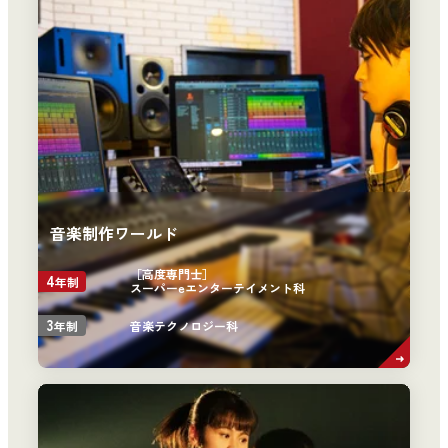
音楽制作ワールド
［高度専門士］
4
年制
スーパーeエンターテイメント科
3
音楽テクノロジー科
年制