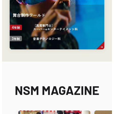
舞台制作ワールド
［高度専門士］
4
年制
スーパーeエンターテイメント科
3
音楽テクノロジー科
年制
NSM MAGAZINE