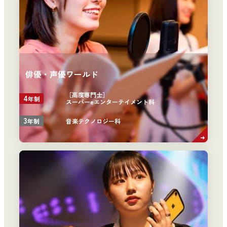
俳優・声優ワールド
［高度専門士］
4
年制
スーパーeエンターテイメント科
3
音楽テクノロジー科
年制