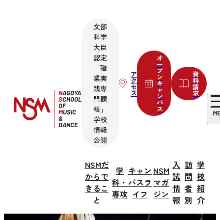
文部
科学
大臣
認定
オ
ー
「職
プ
ア
資
ン
業実
ク
料
キ
セ
請
践専
ャ
ス
求
N
AGOYA
ン
門課
S
CHOOL
パ
OF
程」
ス
M
USIC
M
&
学校
DANCE
情報
公開
NSMだ
入
訪
学
学
キャン
NSM
からで
試
問
校
科・
パスラ
マガ
きるこ
情
者
紹
専攻
イフ
ジン
と
報
別
介