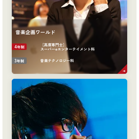
音楽企画ワールド
［高度専門士］
4
年制
スーパーeエンターテイメント科
3
音楽テクノロジー科
年制