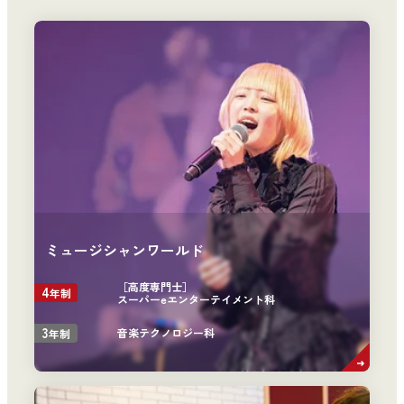
ミュージシャンワールド
［高度専門士］
4
年制
スーパーeエンターテイメント科
3
音楽テクノロジー科
年制