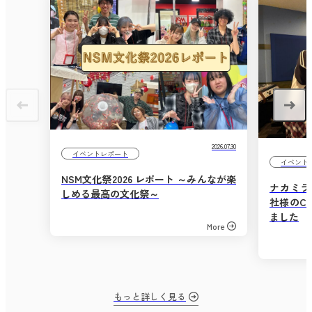
2026.07.30
イベントレポート
イベント
NSM文化祭2026 レポート ～みんなが楽
ナカミラ
しめる最高の文化祭～
社様のC
ました
More
もっと詳しく見る