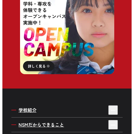
学校紹介
4年制・3年制を選ぶ理由
NSMだからできること
私たちの目指す人材育成