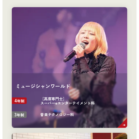
ミュージシャンワールド
［高度専門士］
4
年制
スーパーeエンターテイメント科
3
音楽テクノロジー科
年制