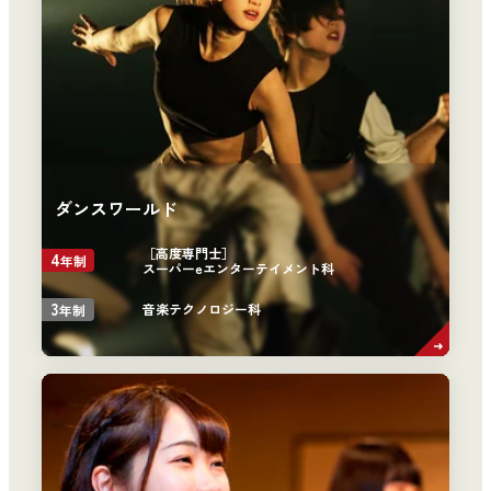
ダンスワールド
［高度専門士］
4
年制
スーパーeエンターテイメント科
3
音楽テクノロジー科
年制