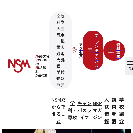
文部
科学
大臣
認定
オ
ー
「職
プ
ア
資
ン
業実
ク
料
キ
セ
請
践専
ャ
ス
求
N
AGOYA
ン
門課
S
CHOOL
パ
OF
程」
ス
M
USIC
M
&
学校
DANCE
情報
公開
NSMだ
入
訪
学
学
キャン
NSM
からで
試
問
校
科・
パスラ
マガ
きるこ
情
者
紹
専攻
イフ
ジン
と
報
別
介