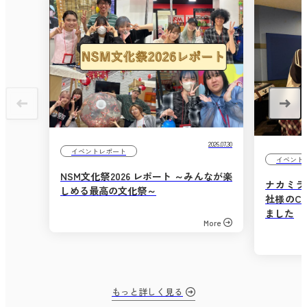
2026.07.30
イベントレポート
イベント
NSM文化祭2026 レポート ～みんなが楽
ナカミラ
しめる最高の文化祭～
社様のC
ました
More
もっと詳しく見る