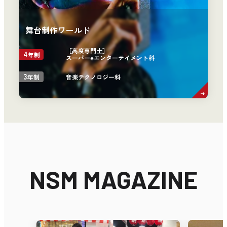
舞台制作ワールド
［高度専門士］
4
年制
スーパーeエンターテイメント科
3
音楽テクノロジー科
年制
NSM MAGAZINE