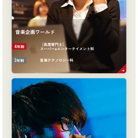
音楽企画ワールド
［高度専門士］
4
年制
スーパーeエンターテイメント科
3
音楽テクノロジー科
年制