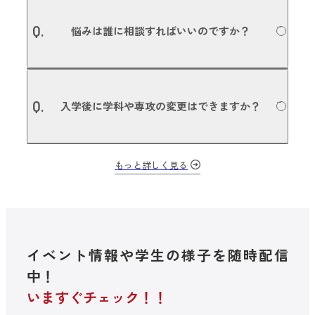
利用可能です。本校は愛知県の認可を受けた学校法人の専
募集要項についての詳細はこちら
A.
修学校のため、国の教育ローン 日本政策金融公庫（旧 国民
Q.
悩みは誰に相談すればいいのですか？
生活金融公庫）の適用を受けることができます。また、日
本学生支援機構の奨学金や、銀行など金融機関との提携に
よる各種教育ローン、民間団体等の奨学金の利用も可能で
す。詳しくは入学事務局にお問い合わせください。
本校では担任・副担任制を敷いているので、授業のことや
A.
進路のことはもちろん、プライベートな悩みなど、担任の
Q.
入学後に学科や専攻の変更はできますか？
先生が相談に乗ります。担任やご両親、友人にも相談でき
ない悩みや問題があれば、スチューデントサービスセンタ
ー（SSC）にご相談いただけます。
入学後に、他の学科・他の専攻に変更する場合は、担任と
もっと詳しく見る
A.
相談し今後の目的に沿って進路変更できる、「進路変更プ
ログラム」を用意しています。NSM内の学科・専攻変更は
もちろん、全国79校の滋慶学園グループ内のグループ校へ
の転校も可能です。
イベント情報や学生の様子を随時配信
中！
いますぐチェック！！