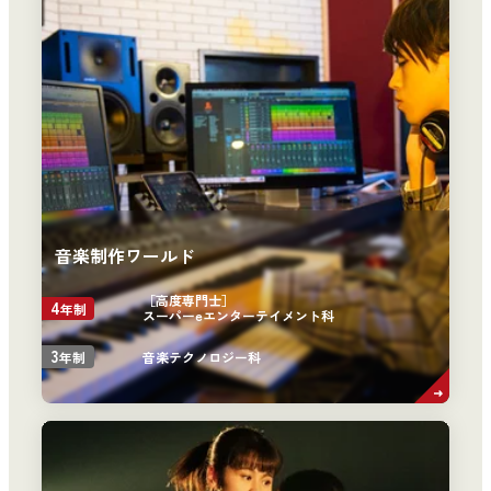
音楽制作ワールド
［高度専門士］
4
年制
スーパーeエンターテイメント科
3
音楽テクノロジー科
年制