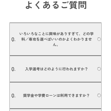
よくあるご質問
いろいろなことに興味がありすぎて、どの学
Q.
科／専攻を選べばいいのかよくわかりませ
ん。
たくさんのことに興味があるということは、あなたの可能
A.
性がそれだけたくさんあるということです。本校で行って
Q.
入学選考はどのように行われますか？
いる「学校説明会」や「体験入学」などに参加いただき、
いくつかの体験授業を受けていただいた上で入学を決める
方もいます。また、入学後に学科や専攻を変更することも
可能です。進路選びの参考にしていただくためにも、ぜひ
出願方法はAO入試／高等学校推薦／一般入試（専願・併
一度、体験入学にご参加ください。
A.
願）／指定校推薦／社会人入試がありますが、どの方法で
Q.
奨学金や学費ローンは利用できますか？
も、面接選考と書類選考で平等に合否判定を行います。調
専攻の詳細についてはこちら
査書や評定平均値で合否を決めるのではなく、みなさんの
「やる気」や「目的意識」を大切にしています。