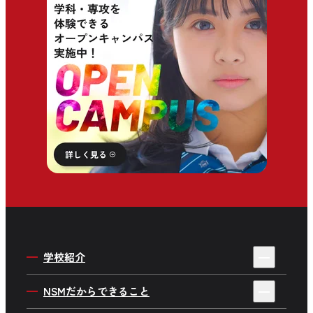
学校紹介
4年制・3年制を選ぶ理由
NSMだからできること
私たちの目指す人材育成