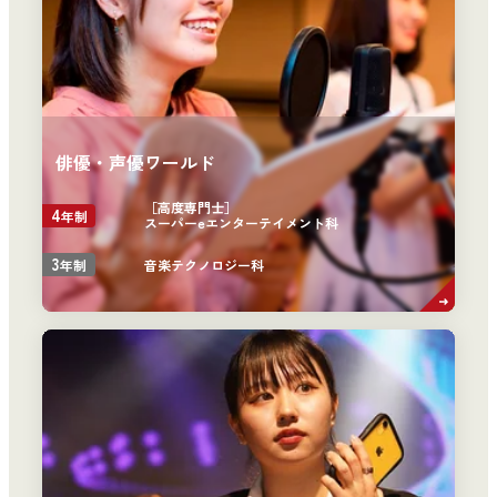
俳優・声優ワールド
［高度専門士］
4
年制
スーパーeエンターテイメント科
3
音楽テクノロジー科
年制