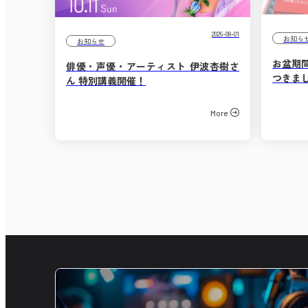
2026-08-01
お知ら
お知らせ
お盆期
俳優・声優・アーティスト 伊波杏樹さ
つきま
ん 特別講義開催！
More