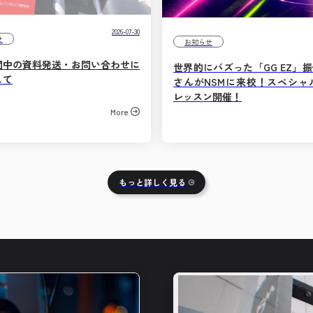
2026-07-30
せ
お知らせ
間中の資料発送・お問い合わせに
世界的にバズった「GG EZ」振付師
して
さんがNSMに来校！スペシャ
レッスン開催！
More
もっと詳しく見る