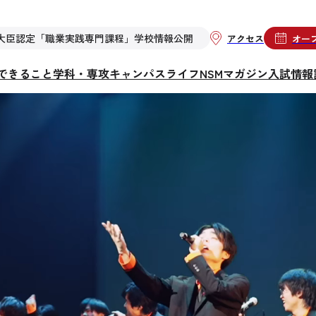
大臣認定「職業実践専門課程」学校情報公開
アクセス
オー
らできること
学科・専攻
キャンパスライフ
NSMマガジン
入試情報