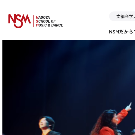
文部科学
N
AGOYA
S
CHOOL OF
M
USIC & DANCE
NSMだか