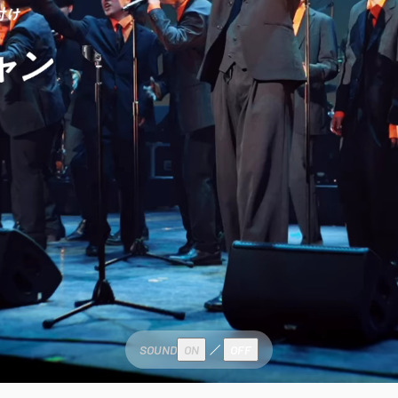
SOUND
ON
OFF