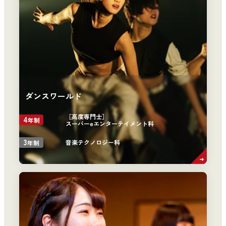
ダンスワールド
［高度専門士］
4
年制
スーパーeエンターテイメント科
3
音楽テクノロジー科
年制