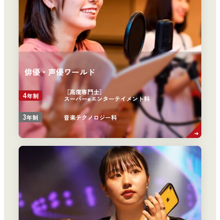
俳優・声優ワールド
［高度専門士］
4
年制
スーパーeエンターテイメント科
3
音楽テクノロジー科
年制