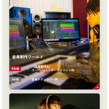
音楽制作ワールド
［高度専門士］
4
年制
スーパーeエンターテイメント科
3
音楽テクノロジー科
年制