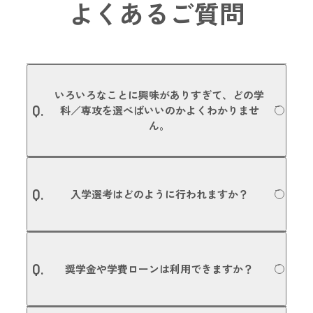
よくあるご質問
いろいろなことに興味がありすぎて、どの学
Q.
科／専攻を選べばいいのかよくわかりませ
ん。
たくさんのことに興味があるということは、あなたの可能
A.
性がそれだけたくさんあるということです。本校で行って
Q.
入学選考はどのように行われますか？
いる「学校説明会」や「体験入学」などに参加いただき、
いくつかの体験授業を受けていただいた上で入学を決める
方もいます。また、入学後に学科や専攻を変更することも
可能です。進路選びの参考にしていただくためにも、ぜひ
出願方法はAO入試／高等学校推薦／一般入試（専願・併
一度、体験入学にご参加ください。
A.
願）／指定校推薦／社会人入試がありますが、どの方法で
Q.
奨学金や学費ローンは利用できますか？
も、面接選考と書類選考で平等に合否判定を行います。調
専攻の詳細についてはこちら
査書や評定平均値で合否を決めるのではなく、みなさんの
「やる気」や「目的意識」を大切にしています。