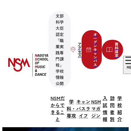
文部
科学
大臣
認定
オ
ー
「職
プ
ア
資
ン
業実
ク
料
キ
セ
請
践専
ャ
ス
求
N
AGOYA
ン
門課
S
CHOOL
パ
OF
程」
ス
M
USIC
M
&
学校
DANCE
情報
公開
NSMだ
入
訪
学
学
キャン
NSM
からで
試
問
校
科・
パスラ
マガ
きるこ
情
者
紹
専攻
イフ
ジン
と
報
別
介