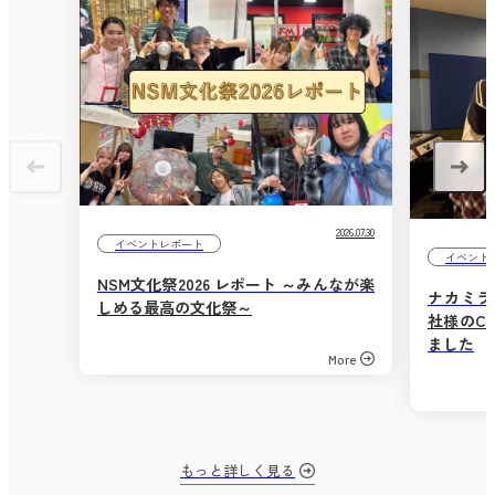
2026.07.30
イベントレポート
イベント
NSM文化祭2026 レポート ～みんなが楽
ナカミラ
しめる最高の文化祭～
社様のC
ました
More
もっと詳しく見る