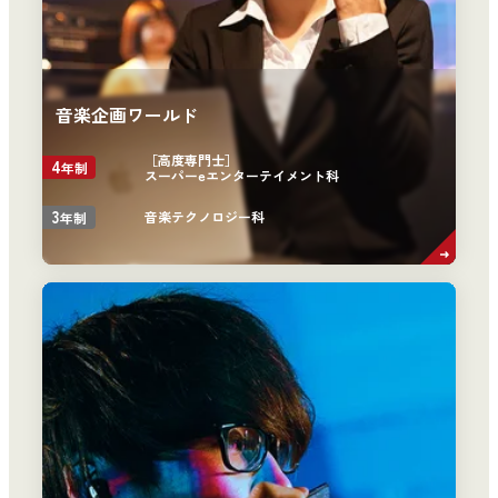
音楽企画ワールド
［高度専門士］
4
年制
スーパーeエンターテイメント科
3
音楽テクノロジー科
年制