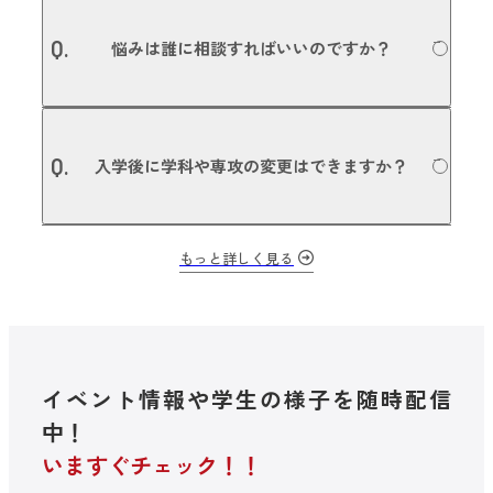
利用可能です。本校は愛知県の認可を受けた学校法人の専
募集要項についての詳細はこちら
A.
修学校のため、国の教育ローン 日本政策金融公庫（旧 国民
Q.
悩みは誰に相談すればいいのですか？
生活金融公庫）の適用を受けることができます。また、日
本学生支援機構の奨学金や、銀行など金融機関との提携に
よる各種教育ローン、民間団体等の奨学金の利用も可能で
す。詳しくは入学事務局にお問い合わせください。
本校では担任・副担任制を敷いているので、授業のことや
A.
進路のことはもちろん、プライベートな悩みなど、担任の
Q.
入学後に学科や専攻の変更はできますか？
先生が相談に乗ります。担任やご両親、友人にも相談でき
ない悩みや問題があれば、スチューデントサービスセンタ
ー（SSC）にご相談いただけます。
入学後に、他の学科・他の専攻に変更する場合は、担任と
もっと詳しく見る
A.
相談し今後の目的に沿って進路変更できる、「進路変更プ
ログラム」を用意しています。NSM内の学科・専攻変更は
もちろん、全国79校の滋慶学園グループ内のグループ校へ
の転校も可能です。
イベント情報や学生の様子を随時配信
中！
いますぐチェック！！