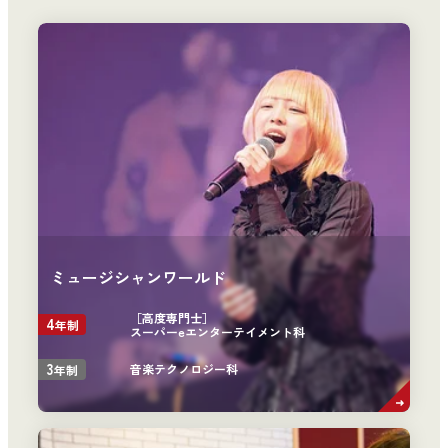
ミュージシャンワールド
［高度専門士］
4
年制
スーパーeエンターテイメント科
3
音楽テクノロジー科
年制