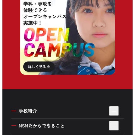
学校紹介
4年制・3年制を選ぶ理由
NSMだからできること
私たちの目指す人材育成