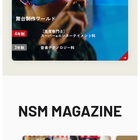
舞台制作ワールド
［高度専門士］
4
年制
スーパーeエンターテイメント科
3
音楽テクノロジー科
年制
NSM MAGAZINE